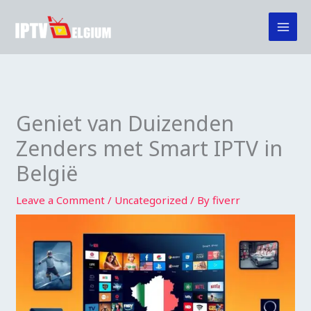
Skip
to
content
Geniet van Duizenden
Zenders met Smart IPTV in
België
Leave a Comment
/
Uncategorized
/ By
fiverr