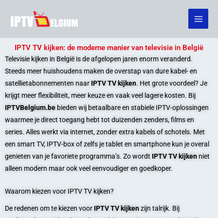
Skip
to
content
IPTV TV kijken: de moderne manier van televisie in België
Televisie kijken in België is de afgelopen jaren enorm veranderd.
Steeds meer huishoudens maken de overstap van dure kabel- en
satellietabonnementen naar
IPTV TV kijken
. Het grote voordeel? Je
krijgt meer flexibiliteit, meer keuze en vaak veel lagere kosten. Bij
IPTVBelgium.be
bieden wij betaalbare en stabiele IPTV-oplossingen
waarmee je direct toegang hebt tot duizenden zenders, films en
series. Alles werkt via internet, zonder extra kabels of schotels. Met
een smart TV, IPTV-box of zelfs je tablet en smartphone kun je overal
genieten van je favoriete programma’s. Zo wordt
IPTV TV kijken
niet
alleen modern maar ook veel eenvoudiger en goedkoper.
Waarom kiezen voor IPTV TV kijken?
De redenen om te kiezen voor
IPTV TV kijken
zijn talrijk. Bij