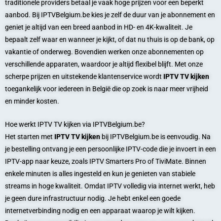
traditionele providers betaal je vaak hoge prijzen voor een beperkt
aanbod. Bij IPTVBelgium.be kies je zelf de duur van je abonnement en
geniet je altijd van een breed aanbod in HD- en 4K-kwaliteit. Je
bepaalt zelf waar en wanneer je kijkt, of dat nu thuis is op de bank, op
vakantie of onderweg. Bovendien werken onze abonnementen op
verschillende apparaten, waardoor je altijd flexibel blijft. Met onze
scherpe prijzen en uitstekende klantenservice wordt
IPTV TV kijken
toegankelijk voor iedereen in België die op zoek is naar meer vrijheid
en minder kosten.
Hoe werkt IPTV TV kijken via IPTVBelgium.be?
Het starten met
IPTV TV kijken
bij IPTVBelgium.be is eenvoudig. Na
je bestelling ontvang je een persoonlijke IPTV-code die je invoert in een
IPTV-app naar keuze, zoals IPTV Smarters Pro of TiviMate. Binnen
enkele minuten is alles ingesteld en kun je genieten van stabiele
streams in hoge kwaliteit. Omdat IPTV volledig via internet werkt, heb
je geen dure infrastructuur nodig. Je hebt enkel een goede
internetverbinding nodig en een apparaat waarop je wilt kijken.