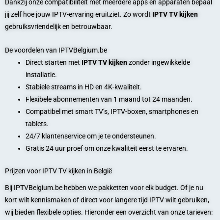
Dankzij onze compatibiliteit met meerdere apps en apparaten bepaal
jij zelf hoe jouw IPTV-ervaring eruitziet. Zo wordt
IPTV TV kijken
gebruiksvriendelijk en betrouwbaar.
De voordelen van IPTVBelgium.be
Direct starten met
IPTV TV kijken
zonder ingewikkelde
installatie.
Stabiele streams in HD en 4K-kwaliteit.
Flexibele abonnementen van 1 maand tot 24 maanden.
Compatibel met smart TV’s, IPTV-boxen, smartphones en
tablets.
24/7 klantenservice om je te ondersteunen.
Gratis 24 uur proef om onze kwaliteit eerst te ervaren.
Prijzen voor IPTV TV kijken in België
Bij IPTVBelgium.be hebben we pakketten voor elk budget. Of je nu
kort wilt kennismaken of direct voor langere tijd IPTV wilt gebruiken,
wij bieden flexibele opties. Hieronder een overzicht van onze tarieven: