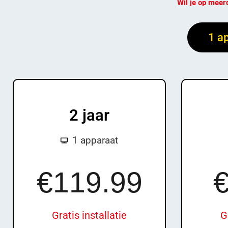
Wil je op meerd
1 a
2 jaar
1 apparaat
£13
9.99
€119.99
€
Gratis installatie
G