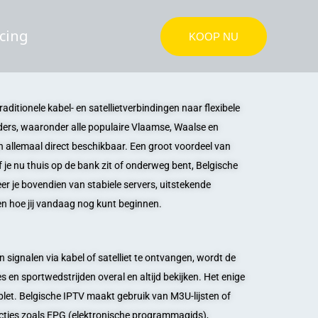
icing
KOOP NU
aditionele kabel- en satellietverbindingen naar flexibele
nders, waaronder alle populaire Vlaamse, Waalse en
n allemaal direct beschikbaar. Een groot voordeel van
f je nu thuis op de bank zit of onderweg bent, Belgische
eer je bovendien van stabiele servers, uitstekende
 en hoe jij vandaag nog kunt beginnen.
an signalen via kabel of satelliet te ontvangen, wordt de
ies en sportwedstrijden overal en altijd bekijken. Het enige
let. Belgische IPTV maakt gebruik van M3U-lijsten of
ncties zoals EPG (elektronische programmagids),