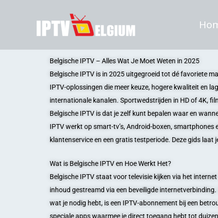
Skip
to
Ho
content
Belgische IPTV – Alles Wat Je Moet Weten in 2025
Belgische IPTV is in 2025 uitgegroeid tot dé favoriete ma
IPTV-oplossingen die meer keuze, hogere kwaliteit en la
internationale kanalen. Sportwedstrijden in HD of 4K, f
Belgische IPTV is dat je zelf kunt bepalen waar en wannee
IPTV werkt op smart-tv’s, Android-boxen, smartphones e
klantenservice en een gratis testperiode. Deze gids laat
Wat is Belgische IPTV en Hoe Werkt Het?
Belgische IPTV staat voor televisie kijken via het interne
inhoud gestreamd via een beveiligde internetverbinding. Dit
wat je nodig hebt, is een IPTV-abonnement bij een betro
speciale apps waarmee je direct toegang hebt tot duize