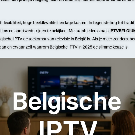
exibiliteit, hoge beeldkwaliteit en lage kosten. In tegenstelling tot tradit
 films en sportwedstrijden te bekijken. Met aanbieders zoals
IPTVBELGIU
ische IPTV de toekomst van televisie in België is. Als je meer zenders, bet
aan en ervaar zelf waarom Belgische IPTV in 2025 de slimme keuze is.