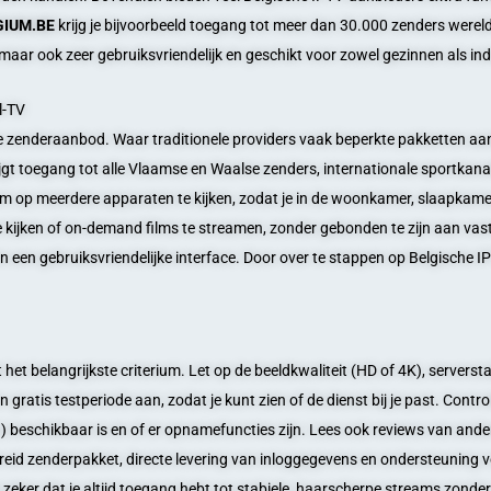
GIUM.BE
krijg je bijvoorbeeld toegang tot meer dan 30.000 zenders wereldw
, maar ook zeer gebruiksvriendelijk en geschikt voor zowel gezinnen als indi
l-TV
e zenderaanbod. Waar traditionele providers vaak beperkte pakketten aan
ijgt toegang tot alle Vlaamse en Waalse zenders, internationale sportkan
 om op meerdere apparaten te kijken, zodat je in de woonkamer, slaapkam
te kijken of on-demand films te streamen, zonder gebonden te zijn aan vas
een gebruiksvriendelijke interface. Door over te stappen op Belgische IPT
t het belangrijkste criterium. Let op de beeldkwaliteit (HD of 4K), serverst
 gratis testperiode aan, zodat je kunt zien of de dienst bij je past. Cont
beschikbaar is en of er opnamefuncties zijn. Lees ook reviews van andere
breid zenderpakket, directe levering van inloggegevens en ondersteuning v
 zeker dat je altijd toegang hebt tot stabiele, haarscherpe streams zonde