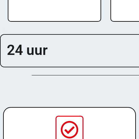
Instant Activation!
In
24 uur