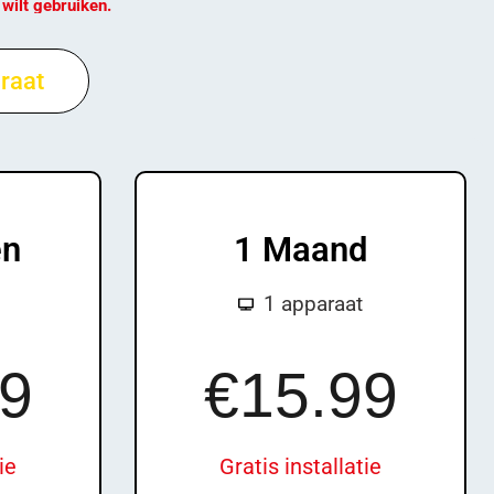
 wilt gebruiken.
raat
en
1 Maand
1 apparaat
£4
9.99
99
€15.99
ie
Gratis installatie