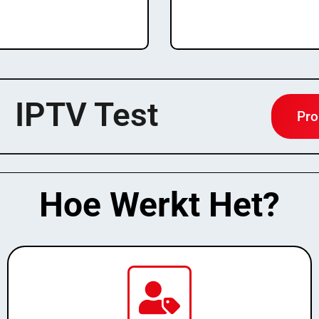
stant Activation!
Instant Activati
IPTV Test
Pro
Hoe Werkt Het?