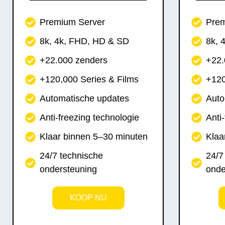
Premium Server
Prem
8k, 4k, FHD, HD & SD
8k, 
+22.000 zenders
+22.
+120,000 Series & Films
+120
Automatische updates
Auto
Anti-freezing technologie
Anti
Klaar binnen 5–30 minuten
Klaa
24/7 technische
24/7
ondersteuning
onde
KOOP NU