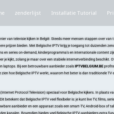
me
zenderlijst
Installatie Tutorial
Pr
nier van televisie kijken in België. Steeds meer mensen stappen over van tr
gere prijzen bieden. Met Belgische IPTV krijg je toegang tot duizenden ze
ilms en series on-demand, kinderprogramma’s en internationale content zij
r je kijkt, zolang je maar over een stabiele internetverbinding beschikt. O
n laptops. Bij een betrouwbare aanbieder zoals
IPTVBELGIUM.BE
profit
 je zien hoe Belgische IPTV werkt, waarom het beter is dan traditionele TV
t (Internet Protocol Television) speciaal voor Belgische kijkers. In plaats v
 betekent dat Belgische IPTV veel flexibeler is: je kunt live TV, films, ser
uwbare aanbieder en een apparaat zoals een smart-TV, Android-box of tab
nden kanalen. Bovendien bieden veel Belgische IPTV-aanbieders extra fu