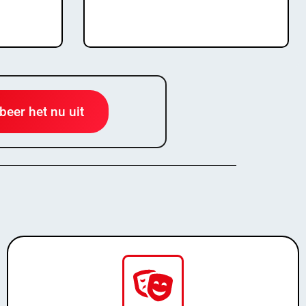
on!
Instant Activation!
beer het nu uit