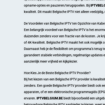
opname-opties en pauzeren/terugspoelen. Bij
IPTVBEL
kwaliteit. Dit maakt Belgische IPTV niet alleen veelzijdig
De Voordelen van Belgische IPTV ten Opzichte van Kabe
Een belangrijk voordeel van Belgische IPTV is het enorm
duizenden zenders voor een fractie van de kosten. Je kr
of 4K-kwaliteit. Belgische IPTV maakt het ook mogelijk
Daarnaast heb je de flexibiliteit om programma’s terug 
garandeert stabiele verbindingen, regelmatige updates en 
aanzienlijk meer vrijheid en kijkplezier.
Hoe Kies Je de Beste Belgische IPTV Provider?
Bij het kiezen van een Belgische IPTV provider is kwalitei
zenders. Een goede Belgische IPTV provider biedt ook een
apparaten, of er een elektronische programmagids (EPG) 
ervaren.
IPTVBELGIUM.BE
biedt bijvoorbeeld een uitge
betrouwbare Belgische IPTV aanbieder te kiezen, weet je